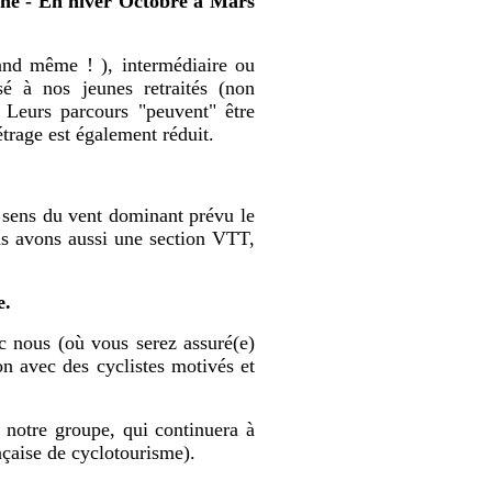
ine - En hiver Octobre à Mars
and même ! ), intermédiaire ou
 à nos jeunes retraités (non
 Leurs parcours "peuvent" être
étrage est également réduit.
u sens du vent dominant prévu le
us avons aussi une section VTT,
e.
c nous (où vous serez assuré(e)
ion avec des cyclistes motivés et
 notre groupe, qui continuera à
ançaise de cyclotourisme).