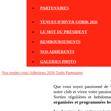
PARTENAIRES
TENUES D'HIVER GOBIK 2026
LE MOT DU PRÉSIDENT
REMBOURSEMENTS
NOS ADHÉRENTS
GALERIES PHOTO
Nos rendez-vous
Adhésions 2026
Tarifs
Partenaires
Que vous soyez passionné de vé
notre club et vivez votre passi
Sorties régulières et hebdo
organisées et programmées le