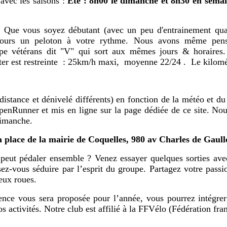
 avec les saisons :
Eté : 8h00 le dimanche et 8h30 en sema
: Que vous soyez débutant (avec un peu d'entrainement qu
ujours un peloton à votre rythme. Nous avons même pensé
upe vétérans dit "V" qui sort aux mêmes jours & horaires.
pecter est restreinte : 25km/h maxi, moyenne 22/24 . Le kilom
distance et dénivelé différents) en fonction de la météo et d
OpenRunner et mis en ligne sur la page dédiée de ce site. No
dimanche.
a place de la mairie de Coquelles, 980 av Charles de Gaull
peut pédaler ensemble ? Venez essayer quelques sorties ave
ssez-vous séduire par l’esprit du groupe. Partagez votre pass
deux roues.
cence vous sera proposée pour l’année, vous pourrez intégrer
nos activités. Notre club est affilié à la FFVélo (Fédération fr