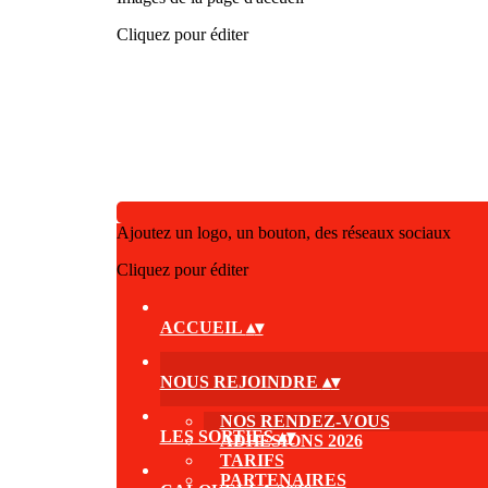
Cliquez pour éditer
Ajoutez un logo, un bouton, des réseaux sociaux
Cliquez pour éditer
ACCUEIL
▴
▾
NOUS REJOINDRE
▴
▾
NOS RENDEZ-VOUS
LES SORTIES
▴
▾
ADHÉSIONS 2026
TARIFS
PARTENAIRES