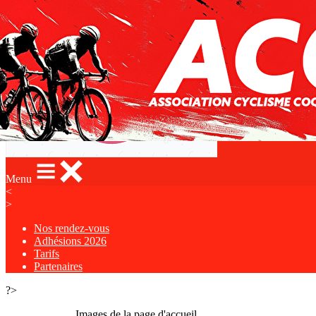
Exporter les lignes sélectionnées
Exporter toutes les colonnes
Exporter uniquement les colonnes affichées
Menu
<
>
Nos rendez-vous
Adhésions 2026
Tarifs
Partenaires
?>
Images de la page d'accueil