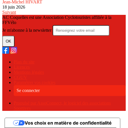
Jean-Michel HIVART
18 juin 2026
Suivant
AC Coquelles est une Association Cyclotouristes affiliée à la
FFVélo
Je m'abonne à la newsletter
OK
Plan du site
Licences
Mentions légales
CGUV
Paramétrer vos cookies
Se connecter
Propulsé par AssoConnect, le logiciel des associations
Sportives
Vos choix en matière de confidentialité