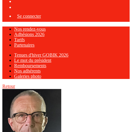
Se connecter
Nos rendez-vous
Adhésions 2026
Tarifs
Partenaires
Tenues d'hiver GOBIK 2026
Le mot du président
Remboursements
Nos adhérents
Galeries photo
Retour