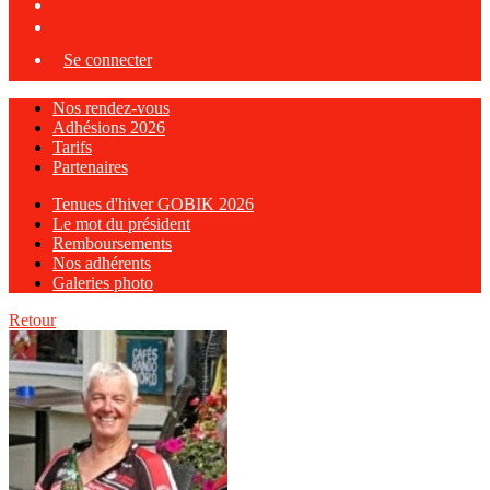
Se connecter
Nos rendez-vous
Adhésions 2026
Tarifs
Partenaires
Tenues d'hiver GOBIK 2026
Le mot du président
Remboursements
Nos adhérents
Galeries photo
Retour