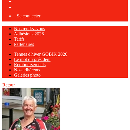
Se connecter
Nos rendez-vous
Adhésions 2026
Tarifs
Partenaires
Tenues d'hiver GOBIK 2026
Le mot du président
Remboursements
Nos adhérents
Galeries photo
Retour