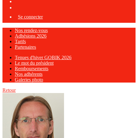
Se connecter
Nos rendez-vous
Adhésions 2026
Tarifs
Partenaires
Tenues d'hiver GOBIK 2026
Le mot du président
Remboursements
Nos adhérents
Galeries photo
Retour