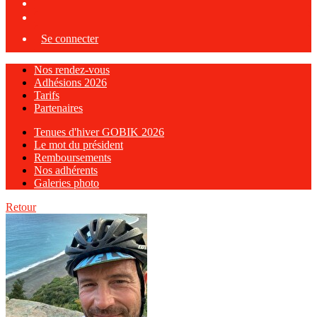
Se connecter
Nos rendez-vous
Adhésions 2026
Tarifs
Partenaires
Tenues d'hiver GOBIK 2026
Le mot du président
Remboursements
Nos adhérents
Galeries photo
Retour